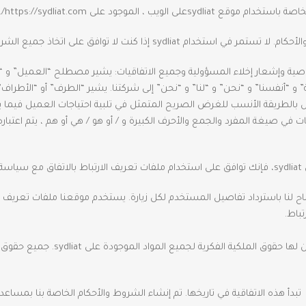
يب ، الموجود على https://sydliat.com/.
لى اتخاذ جميع الشروط والأحكام المذكورة في هذه الصفحة.
صية وإشعار إخلاء المسؤولية وجميع الاتفاقيات: يشير مصطلح “العميل” و 
 و “أنفسنا” و “نحن” و “لنا” و “نحن” إلى شركتنا. يشير “الطرف” أو “الأطر
ل بالطريقة الأنسب للغرض الصريح المتمثل في تلبية احتياجات العميل فيما 
في صيغة المفرد والجمع والأحرف الكبيرة و / أو هو / هي أو هم ، يتم اعتباره ق
s.
اح لنا باسترداد تفاصيل المستخدم لكل زيارة. يستخدم موقعنا ملفات تعريف 
باط.
تبدأ هذه الاتفاقية في تاريخها. تم إنشاء الشروط والأحكام الخاصة بنا بمسا