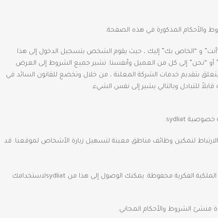
“أنت” و “الخاص بك” إليك ، حيث يقوم الشخص بتسجيل الدخول إلى هذا
اف” أو “نحن” إلى كل من العميل وأنفسنا. تشير جميع الشروط إلى العرض
يتعلق بتقديم خدمات الشركة المعلنة ، من خلال وتخضع للقانون السائد في
ابلاً للتبادل وبالتالي يشير إلى نفس الشيء.
الارتباط لتمكين وظائف مناطق معينة لتسهيل زيارة الأشخاص لموقعنا. قد
ما لم يُنص على خلاف ذلك ، تمتلك sydliatو / أو المرخصون التابعون لها حقوق الملكية الفكرية لجميع المواد الموجودة على sydliat. جميع حقوق الملكية الفكرية محفوظة. يمكنك الوصول إلى هذا من sydliatلاستخدامك
عدة منشئ الشروط والأحكام المجاني.