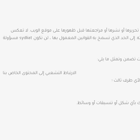
ر وتبادل الآراء والمعلومات في مناطق معينة من الموقع. لا تقوم sydliatبتصفية التعليقات أو تحريرها أو نشرها أو مراجعتها قبل ظهورها على موقع الويب. لا تعكس
التعليقات وجهات نظر وآراء sydliatووكلائها و / أو الشركات التابعة لها. تعكس التعليقات وجهات نظر وآراء الشخص الذي ينشر وجهات نظره وآرائه. إلى الحد الذي تسمح به القوانين المعمول بها ، لن تكون sydliat مسؤولة
ت تضمن وتمثل ما يلي:
الارتباط التشعبي إلى المحتوى الخاص بنا
لأي طرف ثالث ؛