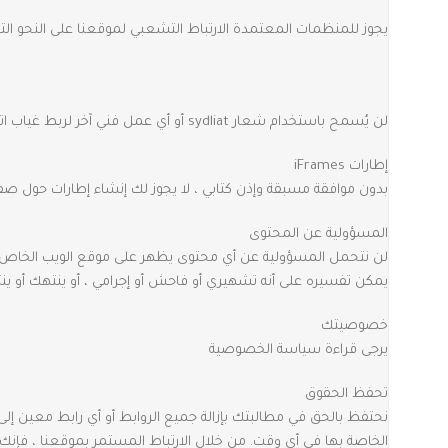
يجوز للمنظمات المعتمدة الارتباط التشعبي لموقعنا على النحو التا
لن يُسمح باستخدام شعار sydliat أو أي عمل فني آخر لربط غياب اتفاقية ترخيص العلامة التجارية.
إطارات iFrames
بدون موافقة مسبقة وإذن كتابي ، لا يجوز لك إنشاء إطارات حول صف
المسؤولية عن المحتوى
لن نتحمل المسؤولية عن أي محتوى يظهر على موقع الويب الخاص بك.
يمكن تفسيره على أنه تشهيري أو فاحش أو إجرامي ، أو ينتهك أو ينته
خصوصيتك
يرجى قراءة سياسة الخصوصية
تحفظ الحقوق
نحتفظ بالحق في مطالبتك بإزالة جميع الروابط أو أي رابط معين إلى
الخاصة بها في أي وقت. من خلال الارتباط المستمر بموقعنا ، فإنك ت