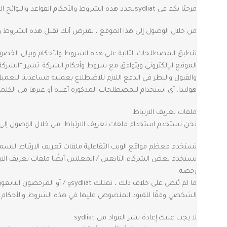
مرحبًا بكم في sydliat
تحدد هذه الشروط والأحكام القواعد واللوائح الخاصة باستخدام موقع sydliatعلى الو
من خلال الوصول إلى هذا الموقع ، نفترض أنك تقبل هذه الشروط والأحكام. لا تستمر في استخدام sydliat إذا كنت لا توافق ع
تنطبق المصطلحات التالية على هذه الشروط والأحكام وبيان الخصو
الموقع الإلكتروني ويتوافق مع شروط وأحكام الشركة. تشير “الشركة”
والقبول والنظر في الدفع اللازم للاضطلاع بعملية مساعدتنا للعمي
هولندا. أي استخدام للمصطلحات المذكورة أعلاه أو غيرها من الكلمات 
ملفات تعريف الارتباط
نحن نستخدم استخدام ملفات تعريف الارتباط. من خلال الوصول إلى sydliat، فإنك توافق على استخدام ملفات تعريف الارتباط بالاتفاق مع سياسة خصوصية ydliat
تستخدم معظم مواقع الويب التفاعلية ملفات تعريف الارتباط للسم
يستخدم بعض الشركاء التابعين / المعلنين أيضًا ملفات تعريف الارت
رخصه
الشخصي وفقًا للقيود المنصوص عليها في هذه الشروط والأحكام.
لا يجب عليك:
إعادة نشر المواد من sydliat