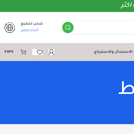
اكثر
شحن لجميع
انحاء مصر
لاستبدال والاسترجاع
0
EGP
ط