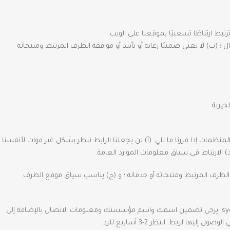
ط ارتباطًا تشعبيًا بموقعنا على الويب.
(ب) لا يعني ضمنيًا رعاية أو تأييد أو موافقة الطرف المرتبط ومنتجاته
خيرية
نظمات إذا قررنا ما يلي: (أ) لن يجعلنا الرابط ننظر بشكل غير موات لأنفسنا
ة الطرف المرتبط ومنتجاته أو خدماته ؛ و (ج) يناسب سياق موقع الطرف
إذا كنت أحد المنظمات المدرجة في الفقرة 2 أعلاه وتهتم بالارتباط بموقعنا على الويب ، فيجب عليك إبلاغنا عن طريق إرسال بريد إلكتروني إلى sydliat. يرجى تضمين اسمك واسم مؤسستك ومعلومات الاتصال بالإضافة إلى