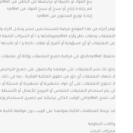
بيع المواد أو تأجيرها أو ترخيصها من الباطن من sydliat
قم بإعادة إنتاج أو نسخ أو نسخ المواد من sydliat
إعادة توزيع المحتوى من sydliat
عن التعليقات أو أي مسؤولية أو أضرار أو نفقات ناتجة و / أو تكبدتها
تحتفظ sydliatبالحق في مراقبة جميع التعليقات وإزالة أي تعليقات يمكن اعتبارها غير ملائمة أو مسيئة أو تسبب انتهاكًا لهذه الشروط والأحكام.
يحق لك نشر التعليقات على موقعنا والحصول على جميع التراخيص وال
لا تنتهك التعليقات أي حق من حقوق الملكية الفكرية ، بما في ذلك عل
لا تحتوي التعليقات على أي مواد تشهيرية أو تشهيرية أو مسيئة أو غير
لن يتم استخدام التعليقات لالتماس أو الترويج للأعمال أو الأنشطة ا
أنت تمنح sydliatفي الوقت الحالي ترخيصًا غير حصري لاستخدام وإعادة إنتاج وتحرير وتفويض الآخرين لاستخدام وإعادة إنتاج وتحرير أي من تعليقاتك بأي شكل أو تنسيقات أو وسائط.
قد ترتبط المنظمات التالية بموقعنا على الويب دون موافقة كتابية 
وكالات الحكومة؛
محركات البحث