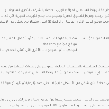
طريقة الارتباط التشعبي لمواقع الويب الخاصة بالشركات الأخرى المدرجة ؛ و
بحية ومراكز التسوق الخيرية ومجموعات جمع التبرعات الخيرية التي قد لا ترتب
 موقع الويب الأخرى طالما أن الرابط: (أ) ليس مضللاً بأي شكل من الأشكال ؛ 
ع التالية من المؤسسات:
مصادر معلومات المستهلك و / أو الأعمال المعروفة
مواقع مجتمع dot.com
الجمعيات أو المجموعات الأخرى التي تمثل الجمعيات ال
مؤسسات التعليمية والجمعيات التجارية. سنوافق على طلبات الارتباط من هذه الم
ؤية الارتباط التشعبي عدم وجود sydliat؛ و (د) الارتباط في سياق معلومات الموارد العامة.
 مخادعًا بأي شكل من الأشكال ؛ (ب) لا يعني ضمنيًا رعاية أو تأييد أو موافق