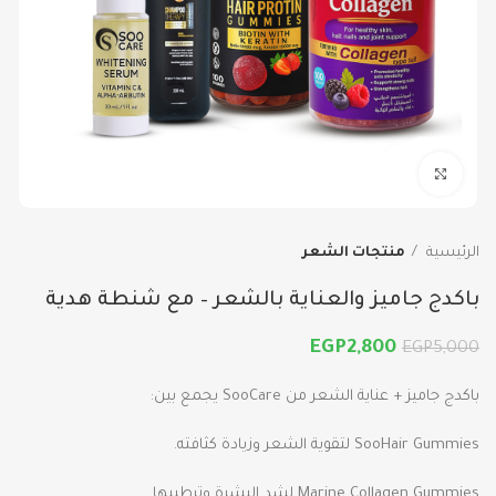
اضغط للتكبير
الرئيسية
منتجات الشعر
باكدج جاميز والعناية بالشعر – مع شنطة هدية
EGP
2,800
EGP
5,000
باكدج جاميز + عناية الشعر من SooCare يجمع بين:
SooHair Gummies لتقوية الشعر وزيادة كثافته.
Marine Collagen Gummies لشد البشرة وترطيبها.