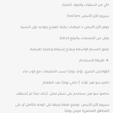
خالٍ من السلفات والمواد الضارة.
سيروم الأرز الأبيض SooCare
جوهر الأرز الأبيض + مرطبات نباتية: لتفتيح وتوحيد لون البشرة.
يقلل من التصبغات والبقع الداكنة.
يغلق المسام الواسعة ويمنح إشراقة ونضارة طبيعية.
🔹 طريقة الاستخدام
الكولاجين البحري: يؤخذ يوميًا حسب التعليمات مع كوب ماء.
جاميز سو هير: تؤخذ 2 جامي يوميًا بعد الطعام.
شامبو سو هير: يستخدم على شعر مبلل، يُدلك جيدًا ثم يُشطف.
سيروم الأرز الأبيض: توضع طبقة رقيقة على الوجه بالكامل أو على
المناطق المتضررة مرتين يوميًا.