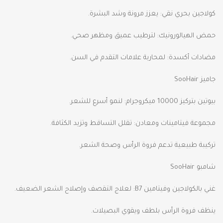
كولاجين بحري نقي: يعزز مرونة وشد البشرة.
حمض الهيالورونيك: لترطيب عميق ومظهر صحي.
مضادات أكسدة: لمحاربة علامات التقدم في السن.
جاميز SooHair
بيوتين بتركيز 10000 ميكروجرام: لنمو أسرع للشعر.
مجموعة فيتامينات ومعادن: تقلل التساقط وتزيد الكثافة.
تركيبة طبيعية تدعم فروة الرأس وصحة الشعر.
شامبو SooHair
غني بالكولاجين وفيتامين B7: لعلاج التقصف وإصلاح الشعر الضعيف.
ينظف فروة الرأس بلطف ويقوي البصيلات.