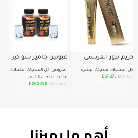
كريم بيور الفرنسي
عبوتين جاميز سو كير
ب
للشعر + عبوتين سنتر
فيتا بيوتين تركيز ١٠٠٠٠
كل المنتجات
,
منتجات البشرة
العروض
,
كل المنتجات
,
مكمّلات
ك
وحده
EGP
275
EGP
400
غذائية
,
منتجات الشعر
م
EGP
2,750
EGP
5,000
أهم ما يميزنا