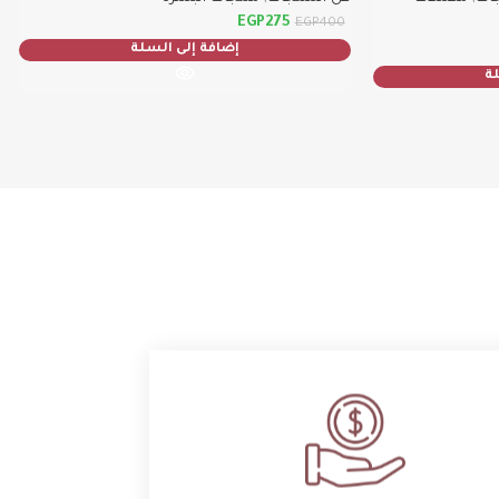
EGP
275
EGP
400
ناتج عن الأنيميا ونقص التغذية.
إضافة إلى السلة
لة
من الجذور وتقويته حتى الأطراف.
جبة رئيسية.
تائج.
 12 سنة.