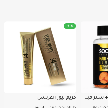
يق والحفاظ على نضارة البشرة.
الأظافر وتقوية الجلد.
-31%
ائج.
 12 سنة.
 سنتر فيتا
كريم بيور الفرنسي
جات
,
مكمّلات
كل المنتجات
,
منتجات البشرة