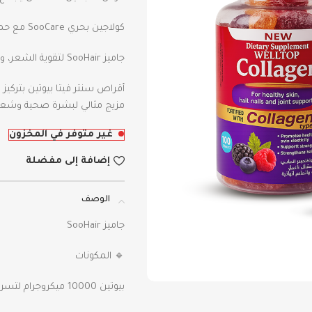
كولاجين بحري SooCare مع حمض الهيالورونيك لترطيب البشرة ومرونتها.
جاميز SooHair لتقوية الشعر، وقف التساقط وزيادة الكثافة.
أقراص سنتر فيتا بيوتين بتركيز 10000 ميكروجرام لتعزيز طول الشعر وكثافته.
مزيج مثالي لبشرة صحية وشعر
غير متوفر في المخزون
إضافة إلى مفضلة
الوصف
جاميز SooHair
🔹 المكونات
بيوتين 10000 ميكروجرام لتسريع نمو الشعر.