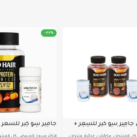
حمض الهيالورونيك: لترطيب عم
فيتامين C: لتحفيز إنتاج الكولاجين الطبيعي ومكافحة علامات التقدم بالعمر.
زنك + نحاس: لدعم صحة الشعر و
-44%
🔹 طريقة الاستخدام
تناول 2 جاميز يوميًا في أي وقت.
يُفضل الاستخدام المنتظم لمدة 2-3 شهور للحصول على أفضل النت
مناسب للرجال والنساء ابتداءً من عمر
سنتر فيتا بيوتين 10000
🔹 المكونات
البيوتين بتركيز 10000 ميكروجرام: لتحفيز نمو الشعر وزيادة طوله وكثافته.
 جاميز سو كير للشعر +
جاميز سو كير للشعر +
عبوتين سنتر فيتا بيوتين تركيز ١٠٠٠٠
بيوتين تركيز ١٠٠٠٠ وحده
فيتامينات B المركبة: لدعم صحة الأعصاب وتحفيز الدورة الدموية في فروة الرأس.
كل المنتجات
,
مكمّلات غذائية
,
منتجات
الاكثر مبيعا
,
العروض
,
كل المنت