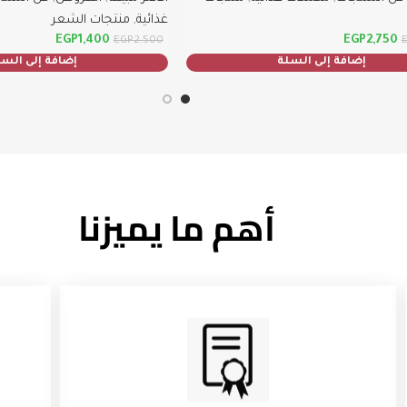
غذائية
,
منتجات الشعر
الحديد: لتقليل تساقط الشعر ال
EGP
1,400
EGP
2,750
EGP
2,500
إضافة إلى السلة
إضافة إلى الس
الأحماض الأمينية: لبناء الشعر 
🔹 طريقة الاستخدام
تناول كبسولة واحدة يوميًا مع و
يُستخدم بانتظام لمدة لا تقل عن 3 شهور للحصول على أفضل ن
أهم ما يميزنا
مناسب للرجال والنساء ابتداءً من عمر