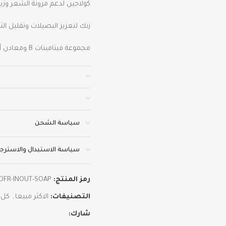
كولاجين لدعم مرونة الشعر وزيا
زنك لتعزيز البصيلات وتقليل ال
مجموعة فيتامينات B ومعادن أساسية لصحة فروة الرأس.
🔹 طريقة الاستخدام
تناول 2 جاميز يوميًا بعد الأكل.
يوصى بالاستمرار من 2–3 أشهر للحصول على أفضل النتائج.
سياسة الشحن
مناسب للنساء والرجال كدعم غ
سياسة الاستبدال والاسترجا
كولاجين بحري SooCare
رمز المنتج:
OFR-INOUT-SOAP
🔹 المكونات
التصنيفات:
الاكثر مبيعا
,
كل 
كولاجين بحري نقي: لشد البشرة 
شارك: