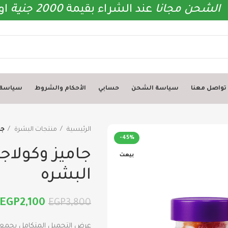
الشحن
مجانا
عند الشراء بقيمة
2000 جنية
او
تواصل معنا
سياسة الشحن
حسابي
الأحكام والشروط
سياسة ا
الرئيسية
منتجات البشرة
جا
-45%
جاميز وكولا
بيعت
البشره
EGP
2,100
EGP
3,800
عرض التجميل المتكامل يجمع 