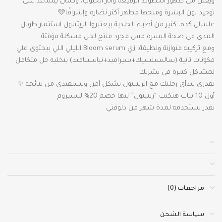
ويقلل من ظهور الخطوط الرفيعة وآثار الحبوب، وكمان بيساعد على
توحيد لون البشرة ومنحها مظهر أكثر نضارة وإشراقًا🩵
علشان كده، كتير من أطباء الجلدية بيعتبروا الريتينول استثمار طويل
المدى في صحة البشرة مش مجرد منتج لحل مشكلة مؤقتة
ومع تركيبة متوازنة ولطيفة، زي Bloom serum الليلي اللي بيحتوي علي
مكونات تانية (سالسيلسيك+سيراميد+نياسيناميد) بتخليه حل متكامل
لمشاكل كتيرة في بشرتك
تقدري تبدأي رحلتك مع الريتينول بشكل آمن وتستفيدي من نتائجه ✨
أول 10 بنات هتكتب “ريتينول” ليها خصم 20% للسيروم
تقدر تستخدمه لمدة شهر من دلوقتي
مراجعات (0)
سياسة الشحن