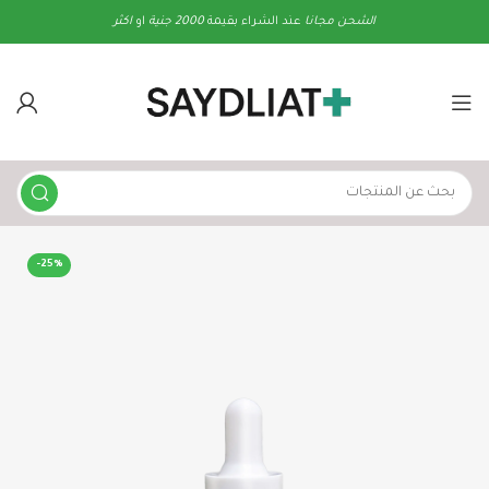
الشحن
مجانا
عند الشراء بقيمة
2000 جنية
او
اكثر
-25%