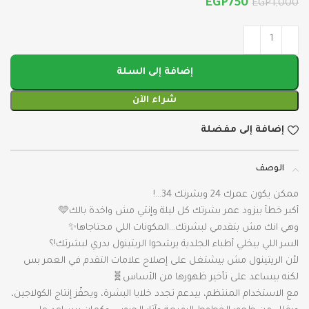
EGP
750
EGP
1,000
إضافة إلى السلة
شراء الآن
إضافة إلى مفضلة
الوصف
ممكن يكون عمرك 24 وبشرتك 34…!
أكبر خطأ بيزود عمر بشرتك كل ليلة وإنتي مش واخدة بالك🩵
وهي انك مش بتقدمي لبشرتك…المكونات اللي محتاجاها✨
السر اللي بيخلي أطباء الجلدية يرشحوا الريتينول بدري لبشرتك!؟
لأن الريتينول مش بيشتغل على إصلاح علامات التقدم في العمر بس
لكنه بيساعد على تأخير ظهورها من الأساس🧬
مع الاستخدام المنتظم، بيدعم تجدد خلايا البشرة، ويحفّز إنتاج الكولاجين،