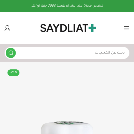
الشحن
مجانا
عند الشراء بقيمة
2000 جنية
او
اكثر
-25%