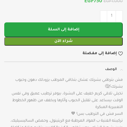
EGP
750
EGP
1,000
إضافة إلى السلة
شراء الآن
إضافة إلى مفضلة
الوصف
مش بترطبي بشرتك عشان بتخافي المرطب يزودلك دهون وحبوب
بشرتك؟🤔
تخيلي تلاقي كريم خفيف على البشرة، بيوفر ترطيب عميق وفي نفس
الوقت بيساعد على تقليل الحبوب وآثارها ويخفف من ظهور الخطوط
التعبيرية المبكرة
السر مش في الترطيب بس! 💙
تركيبته الغنية ب المواد المرطبة مع الريتينول، وحمض الساليسيليك،