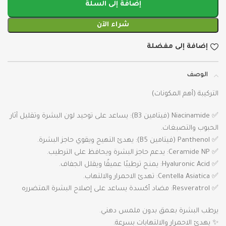
إضافة إلى السلة
شراء الآن
إضافة إلى مفضلة
الوصف
التركيبة (أهم المكونات)
✅ Niacinamide (فيتامين B3): يساعد على توحيد لون البشرة وتقليل آثار
الحبوب والتصبغات.
✅ Panthenol (فيتامين B5): يهدئ التهيج ويقوي حاجز البشرة.
✅ Ceramide NP: يدعم حاجز البشرة ويحافظ على الترطيب.
✅ Hyaluronic Acid: يمنح ترطيبًا عميقًا ويقلل الجفاف.
✅ Centella Asiatica: تهدئ الاحمرار والالتهاب.
✅ Resveratrol: مضاد أكسدة يساعد على إصلاح البشرة المتضرره
يرطب البشرة بعمق بدون ملمس دهني.
✨ يهدئ الاحمرار والالتهابات بسرعة.