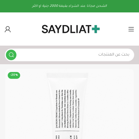
الشحن
مجانا
عند الشراء بقيمة
2000 جنية
او
اكثر
-20%