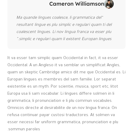
Cameron Williamson
“Ma quande lingues coalesce, li grammatica del
resultant lingue es plu simplic e regulari quam ti del
coalescent lingues. Li nov lingua franca va esser plu
simplic e regulari quam li existent Europan lingues.”
It va esser tam simplic quam Occidental in fact, it va esser
Occidental. A un Angleso it va semblar un simplificat Angles,
quam un skeptic Cambridge amico dit me que Occidental es. Li
Europan lingues es membres del sam familie. Lor separat
existentie es un myth. Por scientie, musica, sport etc, litot
Europa usa li sam vocabular. Li lingues differe solmen in li
grammatica, li pronunciation e li plu commun vocabules.
Omnicos directe al desirabilite de un nov lingua franca: On
refusa continuar payar custosi traductores. At solmen va
esser necessi far uniform grammatica, pronunciation e plu
sommun paroles.