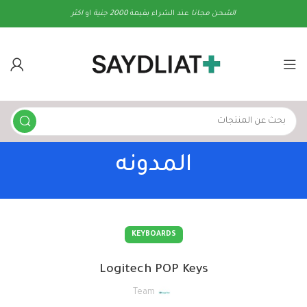
الشحن
مجانا
عند الشراء بقيمة
2000 جنية
او
اكثر
المدونه
KEYBOARDS
Logitech POP Keys
Team