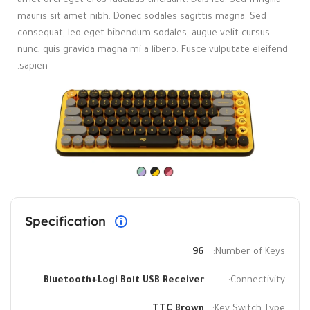
amet orci eget eros faucibus tincidunt. Duis leo. Sed fringilla
mauris sit amet nibh. Donec sodales sagittis magna. Sed
consequat, leo eget bibendum sodales, augue velit cursus
nunc, quis gravida magna mi a libero. Fusce vulputate eleifend
sapien.
Specification
96
Number of Keys:
Bluetooth+Logi Bolt USB Receiver
Connectivity:
TTC Brown
Key Switch Type: