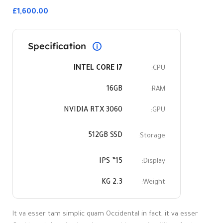
£1,600.00
Specification
INTEL CORE I7
CPU:
16GB
RAM:
NVIDIA RTX 3060
GPU:
512GB SSD
Storage:
15” IPS
Display:
2.3 KG
Weight:
It va esser tam simplic quam Occidental in fact, it va esser