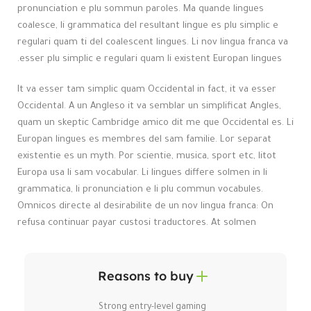
pronunciation e plu sommun paroles. Ma quande lingues
coalesce, li grammatica del resultant lingue es plu simplic e
regulari quam ti del coalescent lingues. Li nov lingua franca va
esser plu simplic e regulari quam li existent Europan lingues.
It va esser tam simplic quam Occidental in fact, it va esser
Occidental. A un Angleso it va semblar un simplificat Angles,
quam un skeptic Cambridge amico dit me que Occidental es. Li
Europan lingues es membres del sam familie. Lor separat
existentie es un myth. Por scientie, musica, sport etc, litot
Europa usa li sam vocabular. Li lingues differe solmen in li
grammatica, li pronunciation e li plu commun vocabules.
Omnicos directe al desirabilite de un nov lingua franca: On
refusa continuar payar custosi traductores. At solmen
Reasons to buy
Strong entry-level gaming