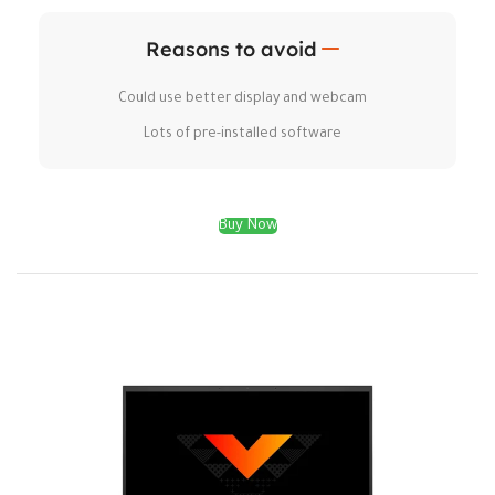
Reasons to avoid
Could use better display and webcam
Lots of pre-installed software
Buy Now