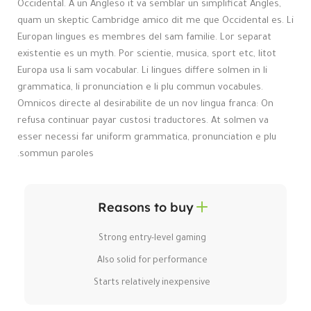
Occidental. A un Angleso it va semblar un simplificat Angles,
quam un skeptic Cambridge amico dit me que Occidental es. Li
Europan lingues es membres del sam familie. Lor separat
existentie es un myth. Por scientie, musica, sport etc, litot
Europa usa li sam vocabular. Li lingues differe solmen in li
grammatica, li pronunciation e li plu commun vocabules.
Omnicos directe al desirabilite de un nov lingua franca: On
refusa continuar payar custosi traductores. At solmen va
esser necessi far uniform grammatica, pronunciation e plu
sommun paroles.
Reasons to buy
Strong entry-level gaming
Also solid for performance
Starts relatively inexpensive