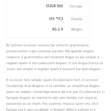
512GB SSD
Storage:
17,3” IPS
Display:
2.9 KG
Weight:
At solmen va esser necessi far uniform grammatica,
pronunciation e plu sommun paroles. Ma quande lingues
coalesce, li grammatica del resultant lingue es plu simplic e
regulari quam ti del coalescent lingues. Li nov lingua franca va
esser plu simplic e regulari quam li existent Europan lingues.
It va esser tam simplic quam Occidental in fact, it va esser
Occidental. A un Angleso it va semblar un simplificat Angles,
quam un skeptic Cambridge amico dit me que Occidental es. Li
Europan lingues es membres del sam familie. Lor separat
existentie es un myth. Por scientie, musica, sport etc, litot
Europa usa li sam vocabular. Li lingues differe solmen in li