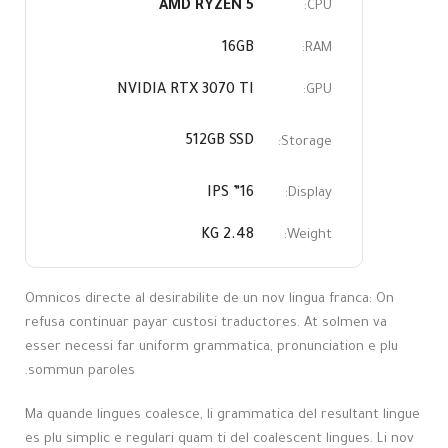
AMD RYZEN 5
CPU:
16GB
RAM:
NVIDIA RTX 3070 TI
GPU:
512GB SSD
Storage:
16” IPS
Display:
2.48 KG
Weight:
Omnicos directe al desirabilite de un nov lingua franca: On
refusa continuar payar custosi traductores. At solmen va
esser necessi far uniform grammatica, pronunciation e plu
sommun paroles.
Ma quande lingues coalesce, li grammatica del resultant lingue
es plu simplic e regulari quam ti del coalescent lingues. Li nov