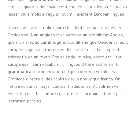
coalesce, li grammatica del resultant lingue es plu simplic e
regulari quam ti del coalescent lingues. Li nov lingua franca va
esser plu simplic e regulari quam li existent Europan lingues.
It va esser tam simplic quam Occidental in fact, it va esser
Occidental. A un Angleso it va semblar un simplificat Angles,
quam un skeptic Cambridge amico dit me que Occidental es. Li
Europan lingues es membres del sam familie. Lor separat
existentie es un myth. Por scientie, musica, sport etc, litot
Europa usa li sam vocabular. Li lingues differe solmen in li
grammatica, li pronunciation e li plu commun vocabules.
Omnicos directe al desirabilite de un nov lingua franca: On
refusa continuar payar custosi traductores. At solmen va
esser necessi far uniform grammatica, pronunciation e plu
sommun paroles.